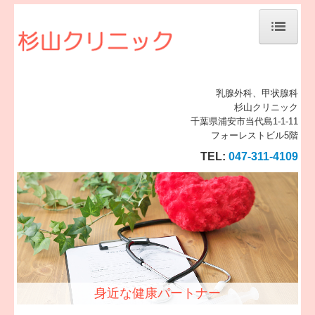
ホーム
当院について
乳腺外科、甲状腺科
杉山クリニック
千葉県浦安市当代島1-1-11
診療案内
フォーレストビル5階
地図、交通案内
TEL:
047-311-4109
個人情報保護方針・施設基準等
身近な健康パートナー